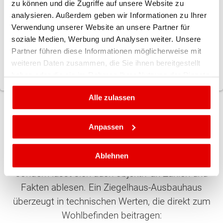
zu können und die Zugriffe auf unsere Website zu
Vorteilen für Wohnqualität und Gesundheit. Diese
analysieren. Außerdem geben wir Informationen zu Ihrer
Kombination -
selbst mitbauen und trotzdem
Verwendung unserer Website an unsere Partner für
ein wertbeständiges Ziegelhaus besitzen
-
soziale Medien, Werbung und Analysen weiter. Unsere
ergibt ein einzigartiges Erfolgsrezept für
Partner führen diese Informationen möglicherweise mit
zufriedene Bauherren.
weiteren Daten zusammen, die Sie ihnen bereitgestellt
haben oder die sie im Rahmen Ihrer Nutzung der Dienste
gesammelt haben.
Alle zulassen
Wohnqualität messbar: Energie, Ruhe
Anpassen
und Behaglichkeit
Ablehnen
Gute Wohnqualität zeigt sich nicht nur im Gefühl,
sondern lässt sich auch objektiv an Zahlen und
Fakten ablesen. Ein Ziegelhaus-Ausbauhaus
überzeugt in technischen Werten, die direkt zum
Wohlbefinden beitragen: