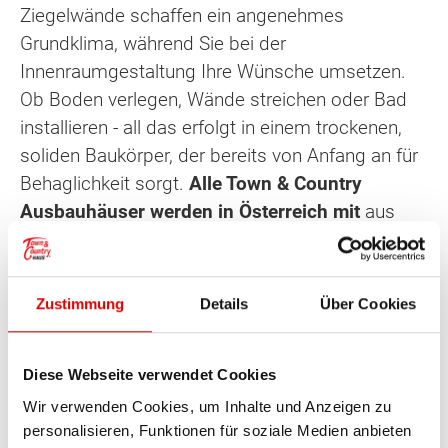
Ziegelwände schaffen ein angenehmes
Grundklima, während Sie bei der
Innenraumgestaltung Ihre Wünsche umsetzen.
Ob Boden verlegen, Wände streichen oder Bad
installieren - all das erfolgt in einem trockenen,
soliden Baukörper, der bereits von Anfang an für
Behaglichkeit sorgt.
Alle Town & Country
Ausbauhäuser werden in Österreich mit
aus
roten Ziegeln oder Ytong
gebaut
, beides
natürliche Massivbaustoffe
, die
das ganze Jahr
für ein gesundes, ausgeglichenes Raumklima
Zustimmung
Details
Über Cookies
sorgen
. Sie müssen also keine Sorge haben,
dass das Einsparen bei der Ausführung auf
Diese Webseite verwendet Cookies
Kosten des Wohnklimas geht - im Gegenteil: Ihr
Eigenleistungs-Haus wird ein vollwertiges
Wir verwenden Cookies, um Inhalte und Anzeigen zu
personalisieren, Funktionen für soziale Medien anbieten
Ziegelmassivhaus mit all den beschriebenen