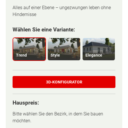
Alles auf einer Ebene – ungezwungen leben ohne
Hindernisse
Wählen Sie eine Variante:
Trend
Style
Elegance
3D-KONFIGURATOR
Hauspreis:
Basisinformation
Basisinformation
Bitte wählen Sie den Bezirk, in dem Sie bauen
möchten.
Bodenbelagsfläche
Bodenbelagsfläche
92 m²
92 m²