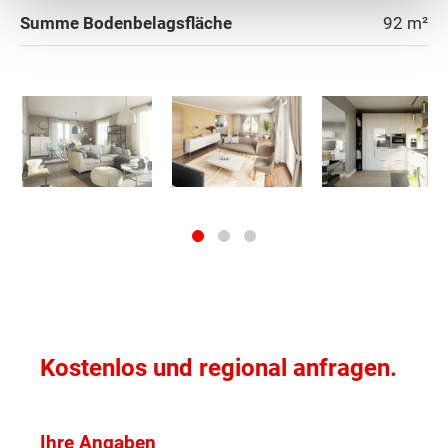
Summe Bodenbelagsfläche
92
m²
Hartberg-Fürstenfeld
Leibnitz
Leoben
Liezen
Murau
Murtal
Kostenlos und regional anfragen.
Südoststeiermark
Voitsberg
Ihre Angaben