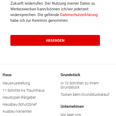
Waidhofen an der Ybbs
Zukunft widerrufen. Der Nutzung meiner Daten zu
Werbezwecken kann/können ich/wir jederzeit
Zwettl
widersprechen. Die geltende
Datenschutzerklärung
habe ich zur Kenntnis genommen.
Braunau am Inn
Eferding
Freistadt
Gmunden
Haus
Grundstück
HausAusstellung
In 10 Schritten zu Ihrem
Grundstück
Grieskirchen
11 Schritte ins Traumhaus
Tücken beim Grundstückskauf
Haustypen-Ratgeber
Kirchdorf an der Krems
Hausbau-Schutzbrief
Unternehmen
Ausbau-Varianten
Wir über uns