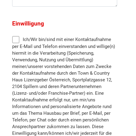
Sankt Pölten (Stadt)
Einwilligung
Sankt Pölten (Land)
Ich/Wir bin/sind mit einer Kontaktaufnahme
per E-Mail und Telefon einverstanden und willige(n)
Scheibbs
hiermit in die Verarbeitung (Speicherung,
Verwendung, Nutzung und Übermittlung)
meiner/unserer vorstehenden Daten zum Zwecke
Tulln
der Kontaktaufnahme durch den Town & Country
Haus Lizenzgeber Österreich, Sportplatzgasse 12,
Wiener Neustadt (Land)
2104 Spillern und deren Partnerunternehmen
(Lizenz- und/oder Franchise-Partner) ein. Eine
Kontaktaufnahme erfolgt nur, um mir/uns
Wiener Neustadt (Stadt)
Informationen und personalisierte Angebote rund
um das Thema Hausbau per Brief, per E-Mail, per
Waidhofen an der Thaya
Telefon, per Chat oder durch einen persönlichen
Ansprechpartner zukommen zu lassen. Diese
Einwilligung kann/können ich/wir jederzeit für die