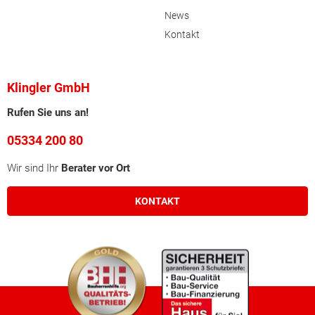
Linz (Stadt)
News
Kontakt
Linz-Land
Perg
Klingler GmbH
Rufen Sie uns an!
Ried im Innkreis
05334 200 80
Rohrbach
Wir sind Ihr
Berater vor Ort
Schärding
KONTAKT
Steyr-Land
Steyr (Stadt)