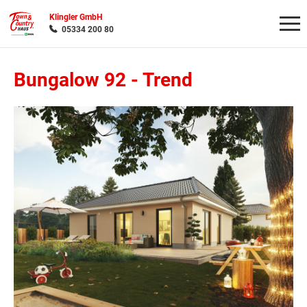
Klingler GmbH
05334 200 80
Bungalow 92
-
Trend
Wonach möchten Sie suchen?