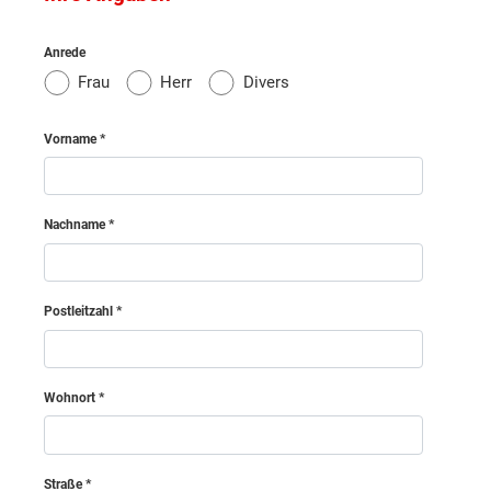
Weiz
Anrede
Frau
Herr
Divers
Amstetten
Vorname
Bruck an der Leitha
Nachname
Baden
Gmünd
Postleitzahl
Gänserndorf
Wohnort
Hollabrunn
Horn
Straße