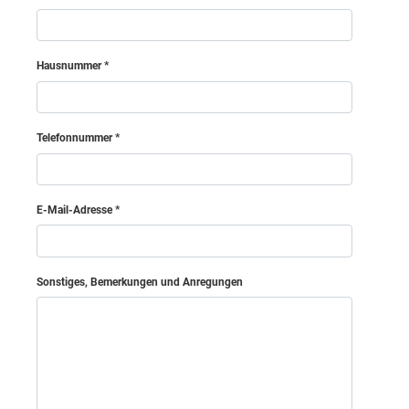
Korneuburg
Hausnummer
Krems (Land)
Telefonnummer
Krems an der Donau (Stadt)
Lilienfeld
E-Mail-Adresse
Mödling
Sonstiges, Bemerkungen und Anregungen
Melk
Mistelbach
Neunkirchen