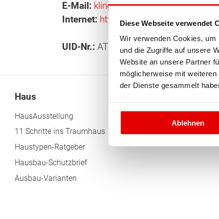
E-Mail:
klingler(at)tc-haus.at
Internet:
https://www.facebook.com/m
Wonach möch
Diese Webseite verwendet 
Wir verwenden Cookies, um I
UID-Nr.:
ATU 6817 4548
und die Zugriffe auf unsere 
Website an unsere Partner fü
möglicherweise mit weiteren
der Dienste gesammelt habe
Haus
Grundstück
HausAusstellung
In 10 Schritten zu Ih
Ablehnen
Grundstück
11 Schritte ins Traumhaus
Tücken beim Grunds
Haustypen-Ratgeber
Hausbau-Schutzbrief
Ausbau-Varianten