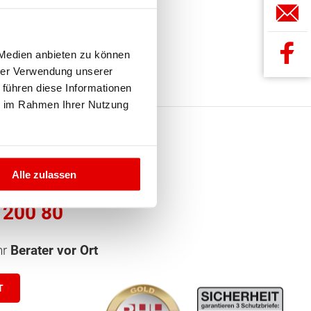
 Medien anbieten zu können
hrer Verwendung unserer
 führen diese Informationen
ie im Rahmen Ihrer Nutzung
ler GmbH
 uns an!
Alle zulassen
 200 80
hr
Berater vor Ort
T