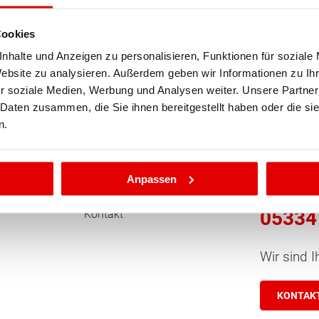
assivhaus.bauen.tirol
ten Sie suchen?
Cookies
nhalte und Anzeigen zu personalisieren, Funktionen für soziale
Website zu analysieren. Außerdem geben wir Informationen zu I
r soziale Medien, Werbung und Analysen weiter. Unsere Partner
 Daten zusammen, die Sie ihnen bereitgestellt haben oder die s
n.
Kling
Unternehmen
rem
Wir über uns
Rufen Sie
Anpassen
News
tückskauf
05334
Kontakt
Wir sind I
KONTAK